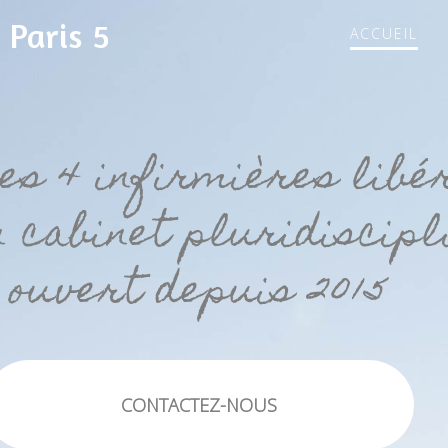
 Paris 5
ACCUEIL
s 4 infirmières libé
n cabinet pluridiscipl
ouvert depuis 2015
CONTACTEZ-NOUS