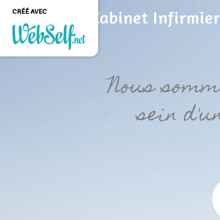
CRÉÉ AVEC
Cabinet Infirmier
Créer un site web de
qualité professionnelle
Nous somme
et personnalisable sans
aucune connaissance en
programmation
sein d'u
COMMENCEZ